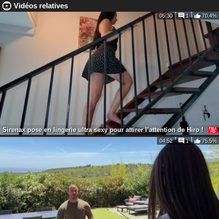
Vidéos relatives
05:30
1
70.4%
Webcam en direct
20 ans
SofiTattoo
Sirenax pose en lingerie ultra sexy pour attirer l’attention de Hiro !
04:52
1
75.5%